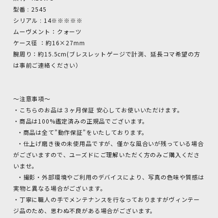
型番 : 2545
シリアル : 14※※※※※
ムーヴメント：クォーツ
ケース径 ：約16×27mm
腕周り：約15.5cm(ブレスレットゲージで計測、延長コマ希望の方
は事前ご連絡ください）
～注意事項～
・こちらのお品は３ヶ月保証 安心してお使いいただけます。
・商品は100%鑑定済みの正規品でございます。
・商品は全て”動作保証”をいたしております。
・仕上げ磨き後の未使用品ですが、僅かな風合いが残っている場合
がございますので、ユーズドにご理解いただく方のみご購入くださ
いませ。
・撮影・外部環境やご利用のデバイスにより、写真の色味や質感は
実物と異なる場合がございます。
・丁寧に職人の手でメンテナンスを行なっておりますがヴィンテー
ジ品のため、思わぬ不良がある場合がございます。