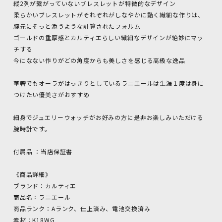
縦2列が繋がっていないブレスレットが特徴的なデザイン
柔らかいブレスレットがそれぞれがしなやかに動く繊細な作りは、
腕元にそっと添うような計算されたフォルム
ゴールドの重厚感とカルティエらしい繊細なデザインが絶妙にマッ
チする
今になない作りがどの角度からも美しさを感じる高級な逸品
華奢でもオーラがはっきりとしているラニエールは生涯１度は身に
つけたい優美さがおすすめ
細身でジュエリーウォッチがお好みの方に是非お楽しみいただける
腕時計です。
付属品 ：当店保証書
《商品詳細》
ブランド：カルティエ
商品名：ラニエール
商品ランク：Aランク、仕上済み、電池交換済み
素材：K18WG