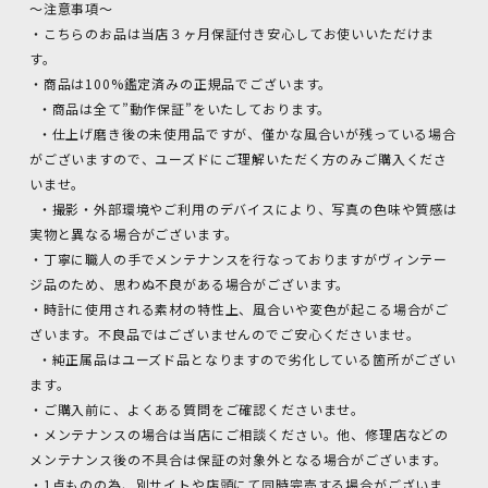
～注意事項～
・こちらのお品は当店３ヶ月保証付き安心してお使いいただけま
す。
・商品は100%鑑定済みの正規品でございます。
・商品は全て”動作保証”をいたしております。
・仕上げ磨き後の未使用品ですが、僅かな風合いが残っている場合
がございますので、ユーズドにご理解いただく方のみご購入くださ
いませ。
・撮影・外部環境やご利用のデバイスにより、写真の色味や質感は
実物と異なる場合がございます。
・丁寧に職人の手でメンテナンスを行なっておりますがヴィンテー
ジ品のため、思わぬ不良がある場合がございます。
・時計に使用される素材の特性上、風合いや変色が起こる場合がご
ざいます。不良品ではございませんのでご安心くださいませ。
・純正属品はユーズド品となりますので劣化している箇所がござい
ます。
・ご購入前に、よくある質問をご確認くださいませ。
・メンテナンスの場合は当店にご相談ください。他、修理店などの
メンテナンス後の不具合は保証の対象外となる場合がございます。
・1点ものの為、別サイトや店頭にて同時完売する場合がございま