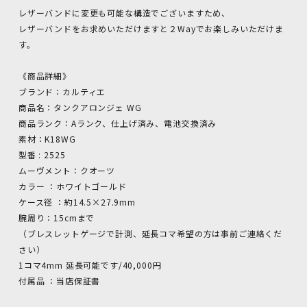
レザーバンドに変更も可能な構造でございますため、
レザーバンドをお求めいただけますと２Wayでお楽しみいただけま
す。
《商品詳細》
ブランド：カルティエ
商品名：タンクアロンジェ WG
商品ランク：Aランク、仕上げ済み、電池交換済み
素材：K18WG
型番 : 2525
ムーヴメント：クオーツ
カラー ：ホワイトゴールド
ケース径 ：約14.5×27.9mm
腕周り：15cmまで
（ブレスレットゲージで計測、延長コマ希望の方は事前ご連絡くだ
さい）
1コマ4mm 延長可能です/40,000円
付属品 ：当店保証書